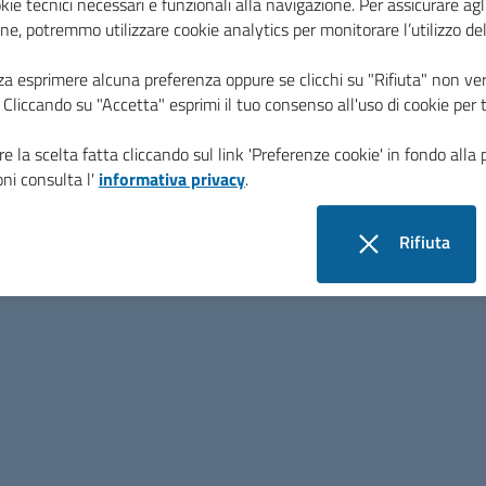
kie tecnici necessari e funzionali alla navigazione. Per assicurare agli
ne, potremmo utilizzare cookie analytics per monitorare l’utilizzo de
Amministrazione
za esprimere alcuna preferenza oppure se clicchi su "Rifiuta" non ver
Presidente
i. Cliccando su "Accetta" esprimi il tuo consenso all'uso di cookie per 
Vice Presidente
e la scelta fatta cliccando sul link 'Preferenze cookie' in fondo alla 
Organi politici
ni consulta l'
informativa privacy
.
Uffici
Rifiuta
i cookie
Note Legali
Preferenze cookie
Dichiarazione di Accessibil