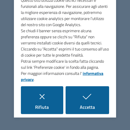
Questo sito utilizza cookie tecnici necessari e
iniziale obbligatorio. Gratuito.
funzionali alla navigazione. Per assicurare agli utenti
la migliore esperienza di navigazione, potremmo
*Iscrizioni entro 31/07/2026 inviando mail a
utilizzare cookie analytics per monitorare l’utilizzo
eventiaitsam@libero.it
del nostro sito con Google Analytics.
Se chiudi il banner senza esprimere alcuna
*Info:* mluanacalabrese@gmail.com
preferenza oppure se clicchi su "Rifiuta" non
verranno installati cookie diversi da quelli tecnici.
Cliccando su "Accetta" esprimi il tuo consenso all'uso
di cookie per tutte le predette finalità.
Download
Potrai sempre modificare la scelta fatta cliccando
IMG-20260623-
sul link 'Preferenze cookie' in fondo alla pagina.
WA0016.jpg
JPG
109,4K
Per maggiori informazioni consulta l'
informativa
privacy
.
i cookie
i cookie
Rifiuta
Accetta
Unione di Comuni Marca
Occidentale