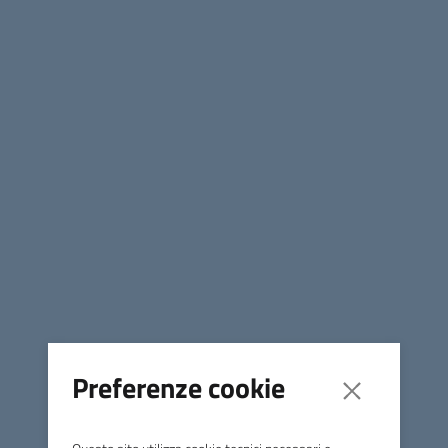
*Dettagli per i cittadini:*
1. *Gruppo A - Castelfranco Veneto*
Sede AITSaM, Via Verdi 3
Sabato 15.30-17.00 dal 19/09/2026, ogni 2 settimane
2. *Gruppo B - Valdobbiadene*
Clubhouse, Via Mazzolini 79
Sabato 15.30-17.00 dal 26/09/2026, ogni 2 settimane
Preferenze cookie
*Caratteristiche:* 8 incontri, max 8 persone, colloquio