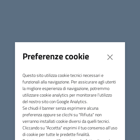
Descrizione del bando:
GARA EUROPEA A PROCEDURA TELEMATICA APERTA
PER L’AFFIDAMENTO DEL SERVIZIO ASILO NIDO - ENTI
ADERENTI ALLA SUA - ANNO 2026 COME DESCRITTA
NEGLI ATTI DI GARA.
Preferenze cookie
Data di scadenza:
Giovedì, 02 Aprile 2026 - 11:00
Questo sito utilizza cookie tecnici necessari e
funzionali alla navigazione. Per assicurare agli utenti
Per ulteriori dettagli, consultare la pagina della Provincia di
la migliore esperienza di navigazione, potremmo
Treviso, al seguente
link
.
utilizzare cookie analytics per monitorare l’utilizzo
del nostro sito con Google Analytics.
Se chiudi il banner senza esprimere alcuna
preferenza oppure se clicchi su "Rifiuta" non
verranno installati cookie diversi da quelli tecnici.
Cliccando su "Accetta" esprimi il tuo consenso all'uso
Unione di Comuni Marca
di cookie per tutte le predette finalità.
Occidentale