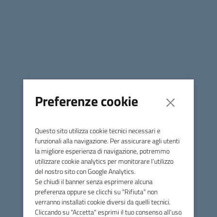
Data di Pubblicazione
27 gennaio 2026
Condividi
Preferenze cookie
Questo sito utilizza cookie tecnici necessari e
funzionali alla navigazione. Per assicurare agli utenti
https://www.inpa.gov.it/bandi-e-avvisi/dettaglio-bando-
la migliore esperienza di navigazione, potremmo
avviso/?
utilizzare cookie analytics per monitorare l’utilizzo
concorso_id=f60b7a84ed2e4d118429400f6b7b7470
del nostro sito con Google Analytics.
Se chiudi il banner senza esprimere alcuna
preferenza oppure se clicchi su "Rifiuta" non
verranno installati cookie diversi da quelli tecnici.
Cliccando su "Accetta" esprimi il tuo consenso all'uso