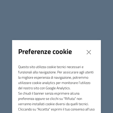
Unione di Comuni Marca
Occidentale
Contatti
Via Papa Sarto, n.5 - 31050 Vedelago (TV)
Tel.
0423 077885
Preferenze cookie
PEC
pec@pec.marcaoccidentale.it
Questo sito utilizza cookie tecnici necessari e
C.F. 92041690261
funzionali alla navigazione. Per assicurare agli utenti
FEC: UF06NW
la migliore esperienza di navigazione, potremmo
Amministrazione
utilizzare cookie analytics per monitorare l’utilizzo
del nostro sito con Google Analytics.
Presidente
Se chiudi il banner senza esprimere alcuna
preferenza oppure se clicchi su "Rifiuta" non
Vice Presidente
verranno installati cookie diversi da quelli tecnici.
Organi politici
Cliccando su "Accetta" esprimi il tuo consenso all'uso