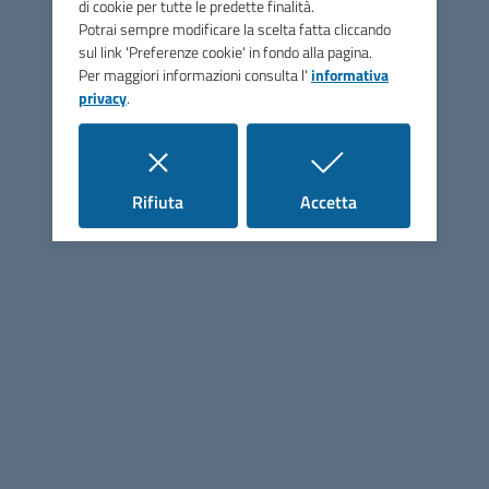
di cookie per tutte le predette finalità.
Uffici
Potrai sempre modificare la scelta fatta cliccando
sul link 'Preferenze cookie' in fondo alla pagina.
Seguici su
Per maggiori informazioni consulta l'
informativa
privacy
.
i cookie
i cookie
Rifiuta
Accetta
Linee guida di design per la PA
Sezione Link Utili
Cerca nel sito