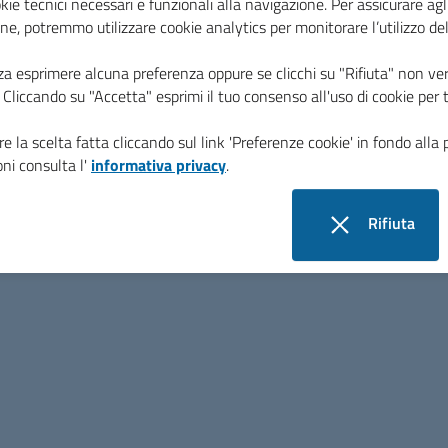
kie tecnici necessari e funzionali alla navigazione. Per assicurare agli
ne, potremmo utilizzare cookie analytics per monitorare l’utilizzo de
ntale
za esprimere alcuna preferenza oppure se clicchi su "Rifiuta" non ver
i. Cliccando su "Accetta" esprimi il tuo consenso all'uso di cookie per 
e la scelta fatta cliccando sul link 'Preferenze cookie' in fondo alla 
Amministrazione
ni consulta l'
informativa privacy
.
Presidente
Rifiuta
Vice Presidente
i cookie
Organi politici
Uffici