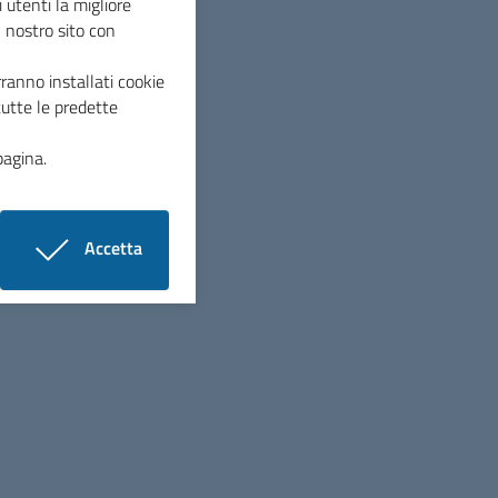
 utenti la migliore
l nostro sito con
ranno installati cookie
tutte le predette
pagina.
Seguici su
Accetta
i cookie
Linee guida di design per la PA