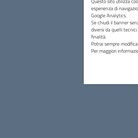
Questo sito utilizza coo
esperienza di navigazio
Google Analytics.
Unione di Comuni Marca Occide
Se chiudi il banner sen
diversi da quelli tecnic
finalità.
Potrai sempre modificar
Contatti
Per maggiori informazio
Via Papa Sarto, n.5 - 31050 Vedelago (TV)
Tel.
0423 077885
PEC
pec@pec.marcaoccidentale.it
C.F. 92041690261
FEC: UF06NW
Sezione Link Utili