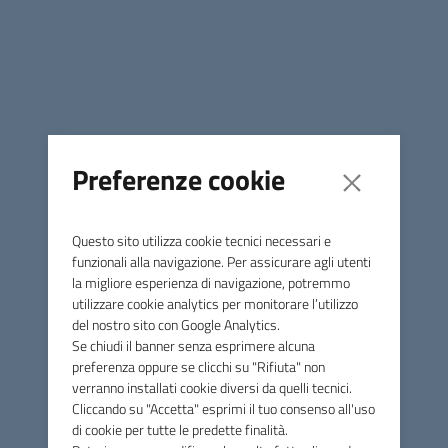
Contatti
Via Papa Sarto, n.5 - 31050 Vedelago (TV)
Tel.
0423 077885
Preferenze cookie
PEC
pec@pec.marcaoccidentale.it
C.F. 92041690261
Questo sito utilizza cookie tecnici necessari e
FEC: UF06NW
funzionali alla navigazione. Per assicurare agli utenti
Amministrazione
la migliore esperienza di navigazione, potremmo
utilizzare cookie analytics per monitorare l’utilizzo
Presidente
del nostro sito con Google Analytics.
Vice Presidente
Se chiudi il banner senza esprimere alcuna
preferenza oppure se clicchi su "Rifiuta" non
Organi politici
verranno installati cookie diversi da quelli tecnici.
Cliccando su "Accetta" esprimi il tuo consenso all'uso
Uffici
di cookie per tutte le predette finalità.