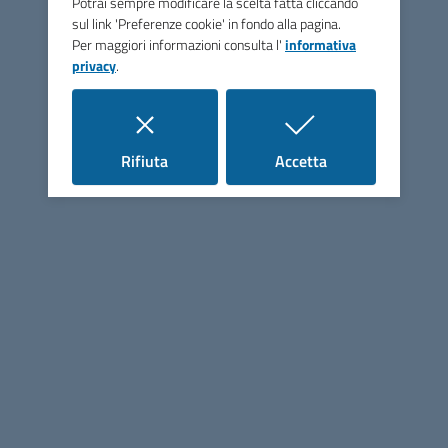
Potrai sempre modificare la scelta fatta cliccando
Seguici su
sul link 'Preferenze cookie' in fondo alla pagina.
Per maggiori informazioni consulta l'
informativa
privacy
.
i cookie
i cookie
Rifiuta
Accetta
Linee guida di design per la PA
Sezione Link Utili
Cerca nel sito
Mappa del sito