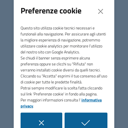
Preferenze cookie
Questo sito utilizza cookie tecnici necessari e
funzionali alla navigazione. Per assicurare agli utenti
Unione di Comuni Marca
la migliore esperienza di navigazione, potremmo
Occidentale
utilizzare cookie analytics per monitorare l’utilizzo
del nostro sito con Google Analytics.
Se chiudi il banner senza esprimere alcuna
Contatti
preferenza oppure se clicchi su "Rifiuta" non
verranno installati cookie diversi da quelli tecnici.
Via Papa Sarto, n.5 - 31050 Vedelago (TV)
Cliccando su "Accetta" esprimi il tuo consenso all'uso
di cookie per tutte le predette finalità.
Tel.
0423 077885
Potrai sempre modificare la scelta fatta cliccando
sul link 'Preferenze cookie' in fondo alla pagina.
PEC
pec@pec.marcaoccidentale.it
Per maggiori informazioni consulta l'
informativa
privacy
.
C.F. 92041690261
FEC: UF06NW
Amministrazione