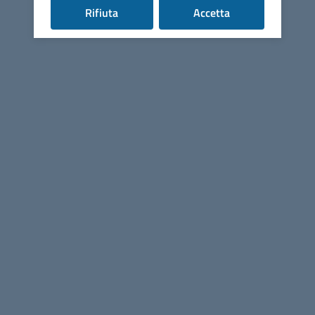
i cookie
i cookie
Rifiuta
Accetta
Presidente
Vice Presidente
Organi politici
Uffici
Seguici su