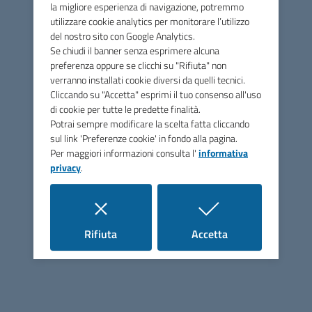
Via Papa Sarto, n.5 - 31050 Vedelago (TV)
la migliore esperienza di navigazione, potremmo
utilizzare cookie analytics per monitorare l’utilizzo
Tel.
0423 077885
del nostro sito con Google Analytics.
Se chiudi il banner senza esprimere alcuna
PEC
pec@pec.marcaoccidentale.it
preferenza oppure se clicchi su "Rifiuta" non
verranno installati cookie diversi da quelli tecnici.
C.F. 92041690261
Cliccando su "Accetta" esprimi il tuo consenso all'uso
FEC: UF06NW
di cookie per tutte le predette finalità.
Amministrazione
Potrai sempre modificare la scelta fatta cliccando
sul link 'Preferenze cookie' in fondo alla pagina.
Presidente
Per maggiori informazioni consulta l'
informativa
privacy
.
Vice Presidente
Organi politici
Uffici
i cookie
i cookie
Rifiuta
Accetta
Seguici su