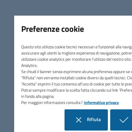
Unione di Comuni Marca
Occidentale
Preferenze cookie
Contatti
Questo sito utilizza cookie tecnici necessari e funzionali alla navi
Via Papa Sarto, n.5 - 31050 Vedelago (TV)
assicurare agli utenti la migliore esperienza di navigazione, pot
utilizzare cookie analytics per monitorare l’utilizzo del nostro sit
Tel.
0423 077885
Analytics.
PEC
pec@pec.marcaoccidentale.it
Se chiudi il banner senza esprimere alcuna preferenza oppure se c
"Rifiuta" non verranno installati cookie diversi da quelli tecnici. C
C.F. 92041690261
"Accetta" esprimi il tuo consenso all'uso di cookie per tutte le pred
Potrai sempre modificare la scelta fatta cliccando sul link 'Prefer
FEC: UF06NW
in fondo alla pagina.
Amministrazione
Per maggiori informazioni consulta l'
informativa privacy
.
Presidente
Rifiuta
Vice Presidente
i cookie
Organi politici