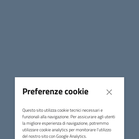
Informativa privacy
Modello informativa
privacy.pdf
PDF
121,8K
Unione di Comuni Marca
Occidentale
Preferenze cookie
Contatti
Via Papa Sarto, n.5 - 31050 Vedelago (TV)
Questo sito utilizza cookie tecnici necessari e
Tel.
0423 077885
funzionali alla navigazione. Per assicurare agli utenti
la migliore esperienza di navigazione, potremmo
PEC
pec@pec.marcaoccidentale.it
utilizzare cookie analytics per monitorare l’utilizzo
del nostro sito con Google Analytics.
C.F. 92041690261