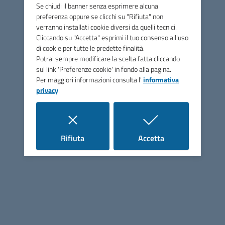
Se chiudi il banner senza esprimere alcuna
FEC: UF06NW
preferenza oppure se clicchi su "Rifiuta" non
Amministrazione
verranno installati cookie diversi da quelli tecnici.
Cliccando su "Accetta" esprimi il tuo consenso all'uso
Presidente
di cookie per tutte le predette finalità.
Potrai sempre modificare la scelta fatta cliccando
Vice Presidente
sul link 'Preferenze cookie' in fondo alla pagina.
Organi politici
Per maggiori informazioni consulta l'
informativa
privacy
.
Uffici
Seguici su
i cookie
i cookie
Rifiuta
Accetta