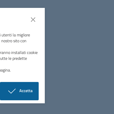
 utenti la migliore
l nostro sito con
ranno installati cookie
cata a tutti i cittadini italiani ed europei residenti
tutte le predette
pagina.
Accetta
i cookie