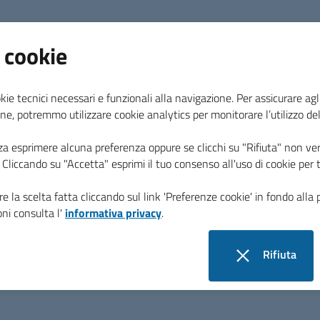
 cookie
24 giugno 2026
kie tecnici necessari e funzionali alla navigazione. Per assicurare agli
Carta Nazionale Giovani
ne, potremmo utilizzare cookie analytics per monitorare l’utilizzo de
za esprimere alcuna preferenza oppure se clicchi su "Rifiuta" non ver
La Carta Giovani Nazionale (CGN) è una carta virtuale e gratuita dedi
i. Cliccando su "Accetta" esprimi il tuo consenso all'uso di cookie per 
in Italia di età tra i 18 e i 35 anni.
e la scelta fatta cliccando sul link 'Preferenze cookie' in fondo alla 
ni consulta l'
informativa privacy
.
Rifiuta
24 giugno 2026
i cookie
avviso pubblico