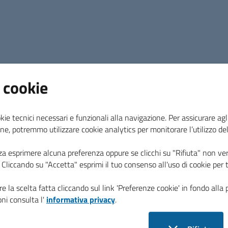
Indicatore trimestrale di tempestività de
 cookie
kie tecnici necessari e funzionali alla navigazione. Per assicurare agli
Indicatore dei tempi medi di pagamento
ne, potremmo utilizzare cookie analytics per monitorare l’utilizzo de
za esprimere alcuna preferenza oppure se clicchi su "Rifiuta" non ver
i. Cliccando su "Accetta" esprimi il tuo consenso all'uso di cookie per 
e la scelta fatta cliccando sul link 'Preferenze cookie' in fondo alla 
Ammontare complessivo dei debiti
ni consulta l'
informativa privacy
.