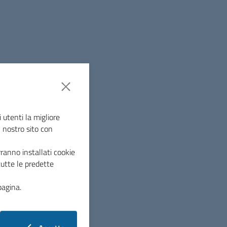
i pagamenti
 utenti la migliore
l nostro sito con
ranno installati cookie
tutte le predette
pagina.