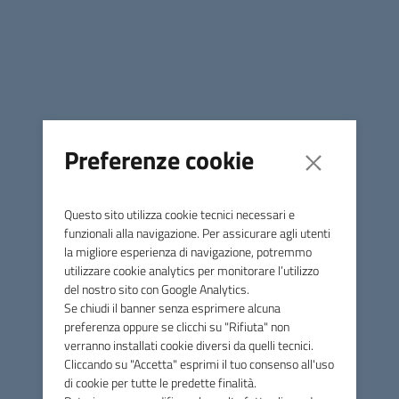
Contatti
Via Papa Sarto, n.5 - 31050 Vedelago (TV)
Tel.
0423 077885
Preferenze cookie
PEC
pec@pec.marcaoccidentale.it
C.F. 92041690261
Questo sito utilizza cookie tecnici necessari e
FEC: UF06NW
funzionali alla navigazione. Per assicurare agli utenti
Amministrazione
la migliore esperienza di navigazione, potremmo
utilizzare cookie analytics per monitorare l’utilizzo
Presidente
del nostro sito con Google Analytics.
Vice Presidente
Se chiudi il banner senza esprimere alcuna
preferenza oppure se clicchi su "Rifiuta" non
Organi politici
verranno installati cookie diversi da quelli tecnici.
Cliccando su "Accetta" esprimi il tuo consenso all'uso
Uffici
di cookie per tutte le predette finalità.