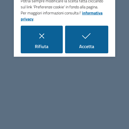
Potrai sempre modificare la scelta fatta cliccando
Seguici su
sul link 'Preferenze cookie' in fondo alla pagina.
Per maggiori informazioni consulta l'
informativa
privacy
.
i cookie
i cookie
Rifiuta
Accetta
Linee guida di design per la PA
Sezione Link Utili
Cerca nel sito
Mappa del sito