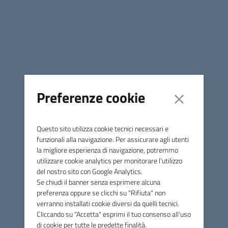
00034_candidati
PDF
256,2K
ammessi.PDF
PROT.2800_CRITERI DI
VALUTAZIONE PROVE.pdf
PDF
120,3K
Preferenze cookie
tracce prova scritta per
pubblicazione.pdf
PDF
Questo sito utilizza cookie tecnici necessari e
303,3K
funzionali alla navigazione. Per assicurare agli utenti
la migliore esperienza di navigazione, potremmo
Candidati ammessi alla
utilizzare cookie analytics per monitorare l’utilizzo
prova orale.pdf.p7m
del nostro sito con Google Analytics.
P7M
299,4K
Se chiudi il banner senza esprimere alcuna
preferenza oppure se clicchi su "Rifiuta" non
verranno installati cookie diversi da quelli tecnici.
Candidati ammessi alla
Cliccando su "Accetta" esprimi il tuo consenso all'uso
prova orale.pdf
PDF
di cookie per tutte le predette finalità.
295,4K