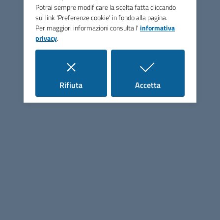
Potrai sempre modificare la scelta fatta cliccando
sul link 'Preferenze cookie' in fondo alla pagina.
Per maggiori informazioni consulta l'
informativa
graduatoria finale.pdf
privacy
.
PDF
81,4K
tracce prova orale da
pubblicare.pdf
i cookie
i cookie
Rifiuta
Accetta
PDF
285,6K
A4-2026-00082-
00042_approvazione
PDF
303,8K
graduatoria.PDF
Unione di Comuni Marca