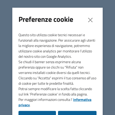
Preferenze cookie
Questo sito utilizza cookie tecnici necessari e
funzionali alla navigazione. Per assicurare agli utenti
la migliore esperienza di navigazione, potremmo
utilizzare cookie analytics per monitorare l’utilizzo
Unione di Comuni Marca
del nostro sito con Google Analytics.
Occidentale
Se chiudi il banner senza esprimere alcuna
preferenza oppure se clicchi su "Rifiuta" non
verranno installati cookie diversi da quelli tecnici.
Contatti
Cliccando su "Accetta" esprimi il tuo consenso all'uso
di cookie per tutte le predette finalità.
Via Papa Sarto, n.5 - 31050 Vedelago (TV)
Potrai sempre modificare la scelta fatta cliccando
sul link 'Preferenze cookie' in fondo alla pagina.
Tel.
0423 077885
Per maggiori informazioni consulta l'
informativa
privacy
.
PEC
pec@pec.marcaoccidentale.it