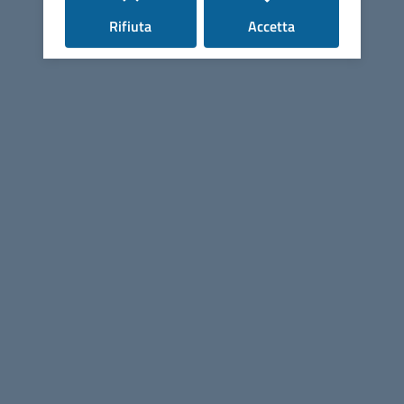
Amministrazione
i cookie
i cookie
Rifiuta
Accetta
Presidente
Vice Presidente
Organi politici
Uffici
Seguici su