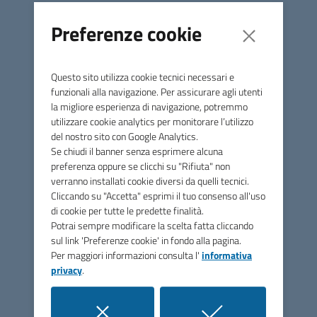
convengo 10 luglio.pdf
PDF
295,5K
Preferenze cookie
Questo sito utilizza cookie tecnici necessari e
funzionali alla navigazione. Per assicurare agli utenti
Unione di Comuni Marca
la migliore esperienza di navigazione, potremmo
utilizzare cookie analytics per monitorare l’utilizzo
Occidentale
del nostro sito con Google Analytics.
Se chiudi il banner senza esprimere alcuna
preferenza oppure se clicchi su "Rifiuta" non
Contatti
verranno installati cookie diversi da quelli tecnici.
Cliccando su "Accetta" esprimi il tuo consenso all'uso
Via Papa Sarto, n.5 - 31050 Vedelago (TV)
di cookie per tutte le predette finalità.
Potrai sempre modificare la scelta fatta cliccando
Tel.
0423 077885
sul link 'Preferenze cookie' in fondo alla pagina.
PEC
pec@pec.marcaoccidentale.it
Per maggiori informazioni consulta l'
informativa
privacy
.
C.F. 92041690261
FEC: UF06NW